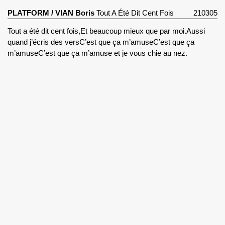
PLATFORM
/
VIAN Boris
Tout A Été Dit Cent Fois
210305
(1962)
Tout a été dit cent fois,
Et beaucoup mieux que par moi.
Aussi
quand j’écris des vers
C’est que ça m’amuse
C’est que ça
m’amuse
C’est que ça m’amuse et je vous chie au nez.