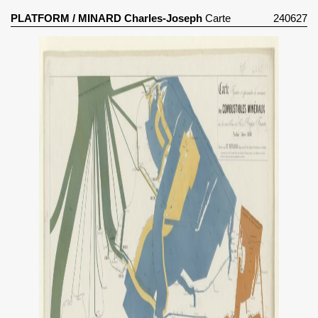
PLATFORM
/
MINARD Charles-Joseph
Carte
240627
Figurative Et Approximative Du Mouvement Des
Combustibles Minéraux Sur Les Voies D’Eau Et De Fer
De L’Empire Français Pendant L’Année 1856 (1858)