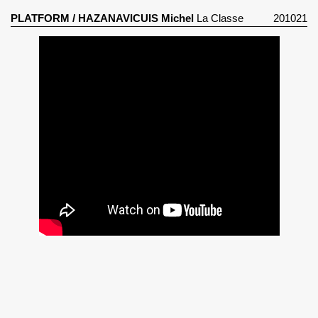
PLATFORM
/
HAZANAVICUIS Michel
La Classe
201021
Américaine (1993)